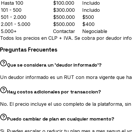
Hasta 100
$100.000
Incluido
101 - 500
$300.000
Incluido
501 - 2.000
$500.000
$500
2.001 - 5.000
$500.000
$400
5.000+
Contactar
Negociable
Todos los precios en CLP + IVA. Se cobra por deudor info
Preguntas Frecuentes
Que se considera un 'deudor informado'?
Un deudor informado es un RUT con mora vigente que has c
Hay costos adicionales por transaccion?
No. El precio incluye el uso completo de la plataforma, sin
Puedo cambiar de plan en cualquier momento?
Si. Puedes escalar o reducir tu plan mes a mes segun el 