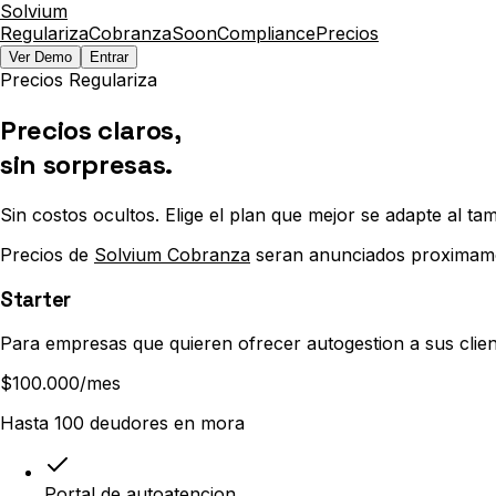
Solvium
Regulariza
Cobranza
Soon
Compliance
Precios
Ver Demo
Entrar
Precios Regulariza
Precios claros,
sin sorpresas.
Sin costos ocultos. Elige el plan que mejor se adapte al ta
Precios de
Solvium Cobranza
seran anunciados proximam
Starter
Para empresas que quieren ofrecer autogestion a sus clie
$100.000
/mes
Hasta 100 deudores en mora
Portal de autoatencion